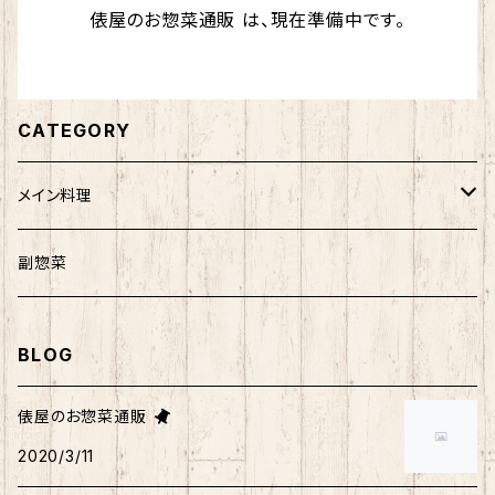
俵屋のお惣菜通販 は、現在準備中です。
CATEGORY
メイン料理
肉料理
副惣菜
魚料理
BLOG
野菜料理
俵屋のお惣菜通販
2020/3/11